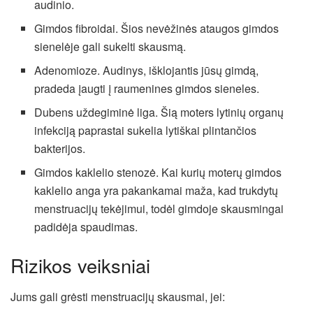
audinio.
Gimdos fibroidai. Šios nevėžinės ataugos gimdos
sienelėje gali sukelti skausmą.
Adenomioze. Audinys, išklojantis jūsų gimdą,
pradeda įaugti į raumenines gimdos sieneles.
Dubens uždegiminė liga. Šią moters lytinių organų
infekciją paprastai sukelia lytiškai plintančios
bakterijos.
Gimdos kaklelio stenozė. Kai kurių moterų gimdos
kaklelio anga yra pakankamai maža, kad trukdytų
menstruacijų tekėjimui, todėl gimdoje skausmingai
padidėja spaudimas.
Rizikos veiksniai
Jums gali grėsti menstruacijų skausmai, jei: