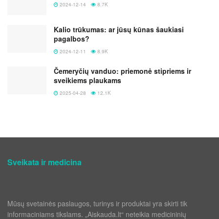
2024-12-14
8.7K
Kalio trūkumas: ar jūsų kūnas šaukiasi
pagalbos?
2024-12-11
8.9K
Čemeryčių vanduo: priemonė stipriems ir
sveikiems plaukams
2025-04-28
12.1K
Sveikata ir medicina
Mūsų svetainės paslaugos, turinys ir produktai yra skirti tik
informaciniams tikslams. „Aiskauda.lt“ neteikia medicininių