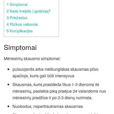
1
Simptomai
2
Kada kreiptis į gydytoją?
3
Priežastys
4
Rizikos veiksniai
5
Komplikacijos
Simptomai
Mėnesinių skausmo simptomai:
pulsuojantis arba mėšlungiškas skausmas pilvo
apačioje, kuris gali būti intensyvus
Skausmas, kuris prasideda likus 1-3 dienoms iki
mėnesinių, pasiekia piką praėjus 24 valandoms nuo
mėnesinių pradžios ir po 2-3 dienų nurimsta.
Nuobodus, nepertraukiamas skausmas