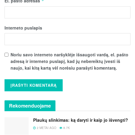
El. pašto adresas
*
Interneto puslapis
Noriu savo interneto naršyklėje išsaugoti vardą, el. pašto
adresą ir interneto puslapį, kad jų nebereiktų įvesti iš
naujo, kai kitą kartą vėl norėsiu parašyti komentarą.
Rekomenduojame
Plaukų slinkimas: ką daryti ir kaip jo išvengti?
2 METAI AGO
8.7K