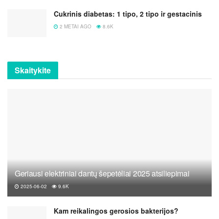
Cukrinis diabetas: 1 tipo, 2 tipo ir gestacinis
2 METAI AGO
8.6K
Skaitykite
Geriausi elektriniai dantų šepetėliai 2025 atsiliepimai
2025-06-02
9.6K
Kam reikalingos gerosios bakterijos?