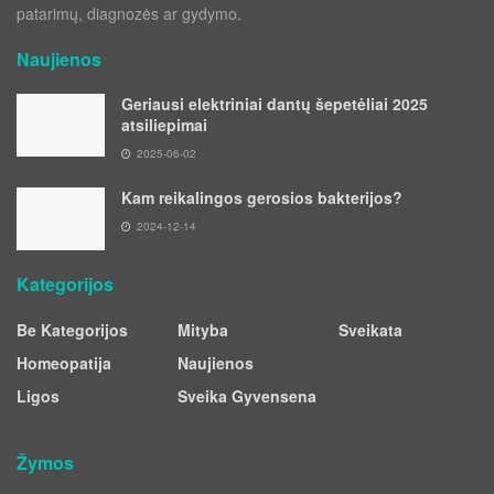
patarimų, diagnozės ar gydymo.
Naujienos
Geriausi elektriniai dantų šepetėliai 2025
atsiliepimai
2025-06-02
Kam reikalingos gerosios bakterijos?
2024-12-14
Kategorijos
Be Kategorijos
Mityba
Sveikata
Homeopatija
Naujienos
Ligos
Sveika Gyvensena
Žymos