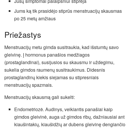
Jūsų simptomai palaipsniui stiprėja
Jums ką tik prasidėjo stiprūs menstruacijų skausmas
po 25 metų amžiaus
Priežastys
Menstruacijų metu gimda susitraukia, kad išstumtų savo
gleivinę. Į hormonus panašios medžiagos
(prostaglandinai), susijusios su skausmu ir uždegimu,
sukelia gimdos raumenų susitraukimus. Didesnis
prostaglandinų kiekis siejamas su stipresniais
menstruacijų spazmais.
Menstruacijų skausmą gali sukelti:
Endometriozė. Audinys, veikiantis panašiai kaip
gimdos gleivinė, auga už gimdos ribų, dažniausiai ant
kiaušintakių, kiaušidžių ar dubens gleivinę dengiančio