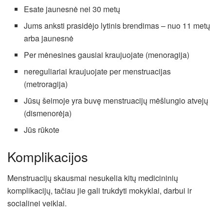
Esate jaunesnė nei 30 metų
Jums anksti prasidėjo lytinis brendimas – nuo 11 metų
arba jaunesnė
Per mėnesines gausiai kraujuojate (menoragija)
nereguliariai kraujuojate per menstruacijas
(metroragija)
Jūsų šeimoje yra buvę menstruacijų mėšlungio atvejų
(dismenorėja)
Jūs rūkote
Komplikacijos
Menstruacijų skausmai nesukelia kitų medicininių
komplikacijų, tačiau jie gali trukdyti mokyklai, darbui ir
socialinei veiklai.