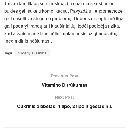
Tačiau tam tikros su menstruacijų spazmais susijusios
būklės gali sukelti komplikacijų. Pavyzdžiui, endometriozė
gali sukelti vaisingumo problemų. Dubens uždegiminė liga
gali padaryti randų ant kiaušintakių, todėl padidėja rizika,
kad apvaisintas kiaušinėlis implantuosis už gimdos ribų
(negimdinis nėštumas).
Tags:
Moterų sveikata
Previous Post
Vitamino D trūkumas
Next Post
Cukrinis diabetas: 1 tipo, 2 tipo ir gestacinis