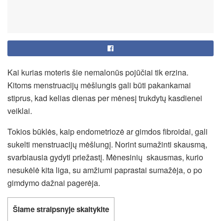
Kai kurias moteris šie nemalonūs pojūčiai tik erzina.
Kitoms menstruacijų mėšlungis gali būti pakankamai
stiprus, kad kelias dienas per mėnesį trukdytų kasdienei
veiklai.
Tokios būklės, kaip endometriozė ar gimdos fibroidai, gali
sukelti menstruacijų mėšlungį. Norint sumažinti skausmą,
svarbiausia gydyti priežastį. Mėnesinių skausmas, kurio
nesukėlė kita liga, su amžiumi paprastai sumažėja, o po
gimdymo dažnai pagerėja.
Šiame straipsnyje skaitykite