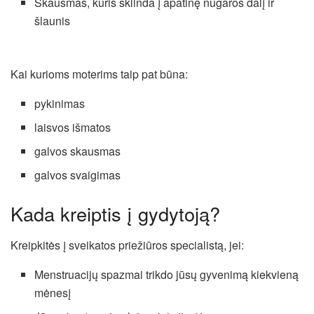
Skausmas, kuris sklinda į apatinę nugaros dalį ir
šlaunis
Kai kurioms moterims taip pat būna:
pykinimas
laisvos išmatos
galvos skausmas
galvos svaigimas
Kada kreiptis į gydytoją?
Kreipkitės į sveikatos priežiūros specialistą, jei:
Menstruacijų spazmai trikdo jūsų gyvenimą kiekvieną
mėnesį