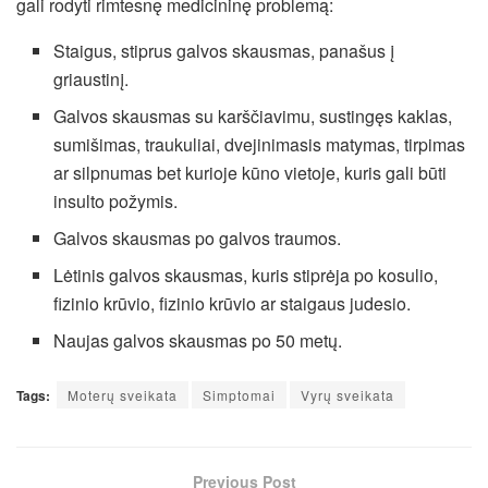
gali rodyti rimtesnę medicininę problemą:
Staigus, stiprus galvos skausmas, panašus į
griaustinį.
Galvos skausmas su karščiavimu, sustingęs kaklas,
sumišimas, traukuliai, dvejinimasis matymas, tirpimas
ar silpnumas bet kurioje kūno vietoje, kuris gali būti
insulto požymis.
Galvos skausmas po galvos traumos.
Lėtinis galvos skausmas, kuris stiprėja po kosulio,
fizinio krūvio, fizinio krūvio ar staigaus judesio.
Naujas galvos skausmas po 50 metų.
Tags:
Moterų sveikata
Simptomai
Vyrų sveikata
Previous Post