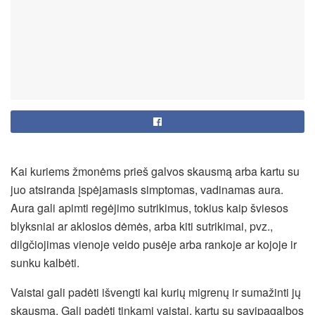
Kai kuriems žmonėms prieš galvos skausmą arba kartu su
juo atsiranda įspėjamasis simptomas, vadinamas aura.
Aura gali apimti regėjimo sutrikimus, tokius kaip šviesos
blyksniai ar aklosios dėmės, arba kiti sutrikimai, pvz.,
dilgčiojimas vienoje veido pusėje arba rankoje ar kojoje ir
sunku kalbėti.
Vaistai gali padėti išvengti kai kurių migrenų ir sumažinti jų
skausmą. Gali padėti tinkami vaistai, kartu su savipagalbos