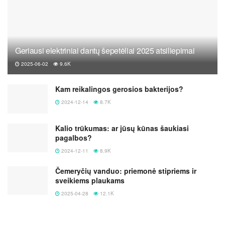
Geriausi elektriniai dantų šepetėliai 2025 atsiliepimai
2025-06-02
9.6K
Kam reikalingos gerosios bakterijos?
2024-12-14
8.7K
Kalio trūkumas: ar jūsų kūnas šaukiasi
pagalbos?
2024-12-11
8.9K
Čemeryčių vanduo: priemonė stipriems ir
sveikiems plaukams
2025-04-28
12.1K