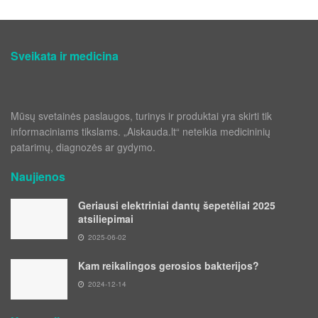
Sveikata ir medicina
Mūsų svetainės paslaugos, turinys ir produktai yra skirti tik
informaciniams tikslams. „Aiskauda.lt“ neteikia medicininių
patarimų, diagnozės ar gydymo.
Naujienos
Geriausi elektriniai dantų šepetėliai 2025
atsiliepimai
2025-06-02
Kam reikalingos gerosios bakterijos?
2024-12-14