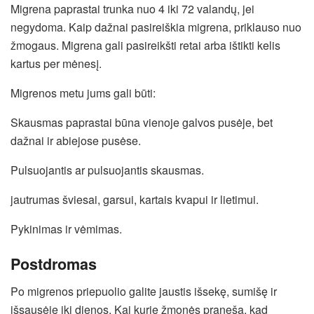
Migrena paprastai trunka nuo 4 iki 72 valandų, jei
negydoma. Kaip dažnai pasireiškia migrena, priklauso nuo
žmogaus. Migrena gali pasireikšti retai arba ištikti kelis
kartus per mėnesį.
Migrenos metu jums gali būti:
Skausmas paprastai būna vienoje galvos pusėje, bet
dažnai ir abiejose pusėse.
Pulsuojantis ar pulsuojantis skausmas.
jautrumas šviesai, garsui, kartais kvapui ir lietimui.
Pykinimas ir vėmimas.
Postdromas
Po migrenos priepuolio galite jaustis išsekę, sumišę ir
išsausėję iki dienos. Kai kurie žmonės praneša, kad