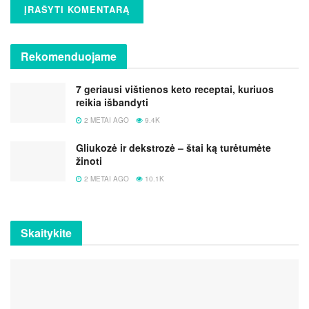
Rekomenduojame
7 geriausi vištienos keto receptai, kuriuos
reikia išbandyti
2 METAI AGO
9.4K
Gliukozė ir dekstrozė – štai ką turėtumėte
žinoti
2 METAI AGO
10.1K
Skaitykite