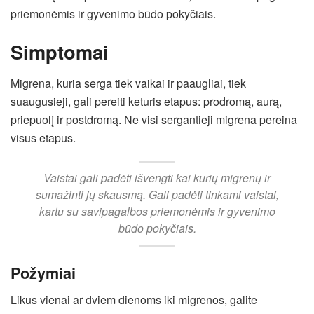
priemonėmis ir gyvenimo būdo pokyčiais.
Simptomai
Migrena, kuria serga tiek vaikai ir paaugliai, tiek
suaugusieji, gali pereiti keturis etapus: prodromą, aurą,
priepuolį ir postdromą. Ne visi sergantieji migrena pereina
visus etapus.
Vaistai gali padėti išvengti kai kurių migrenų ir
sumažinti jų skausmą. Gali padėti tinkami vaistai,
kartu su savipagalbos priemonėmis ir gyvenimo
būdo pokyčiais.
Požymiai
Likus vienai ar dviem dienoms iki migrenos, galite