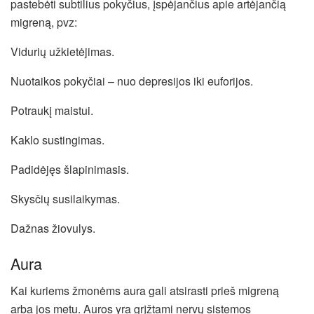
pastebėti subtilius pokyčius, įspėjančius apie artėjančią
migreną, pvz:
Vidurių užkietėjimas.
Nuotaikos pokyčiai – nuo depresijos iki euforijos.
Potraukį maistui.
Kaklo sustingimas.
Padidėjęs šlapinimasis.
Skysčių susilaikymas.
Dažnas žiovulys.
Aura
Kai kuriems žmonėms aura gali atsirasti prieš migreną
arba jos metu. Auros yra grįžtami nervų sistemos