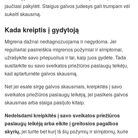
jaučiasi pakylėti. Staigus galvos judesys gali trumpam vėl
sukelti skausmą.
Kada kreiptis į gydytoją
Migrena dažnai nediagnozuojama ir negydoma. Jei
reguliariai pasireiškia migrenos požymiai ir simptomai,
užrašykite savo priepuolius ir tai, kaip juos gydėte. Tada
susitarkite su savo sveikatos priežiūros paslaugų teikėju,
kad aptartumėte galvos skausmą.
Net jei esate sirgę galvos skausmais, kreipkitės į savo
sveikatos priežiūros paslaugų teikėją, jei pasikeis galvos
skausmas arba staiga pasijuto kitaip.
Nedelsdami kreipkitės į savo sveikatos priežiūros
paslaugų teikėją arba eikite į greitosios pagalbos
skyrių,
jei turite bet kurį iš šių požymių ir simptomų, kurie