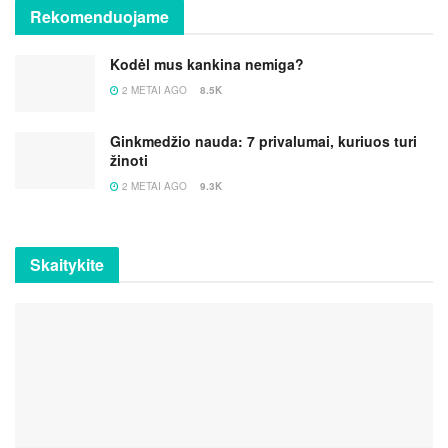
Rekomenduojame
Kodėl mus kankina nemiga?
2 METAI AGO
8.5K
Ginkmedžio nauda: 7 privalumai, kuriuos turi
žinoti
2 METAI AGO
9.3K
Skaitykite