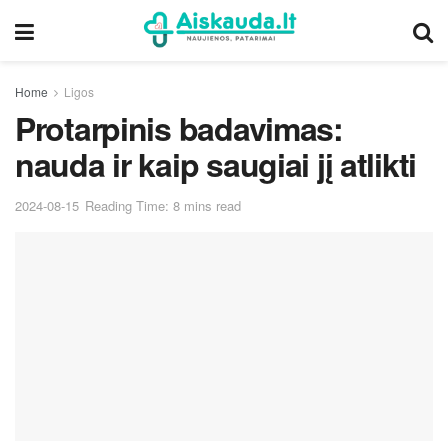
Home
Ligos
Protarpinis badavimas:
nauda ir kaip saugiai jį atlikti
2024-08-15
Reading Time: 8 mins read