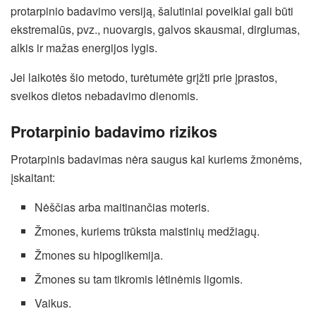
protarpinio badavimo versiją, šalutiniai poveikiai gali būti
ekstremalūs, pvz., nuovargis, galvos skausmai, dirglumas,
alkis ir mažas energijos lygis.
Jei laikotės šio metodo, turėtumėte grįžti prie įprastos,
sveikos dietos nebadavimo dienomis.
Protarpinio badavimo rizikos
Protarpinis badavimas nėra saugus kai kuriems žmonėms,
įskaitant:
Nėščias arba maitinančias moteris.
Žmones, kuriems trūksta maistinių medžiagų.
Žmones su hipoglikemija.
Žmones su tam tikromis lėtinėmis ligomis.
Vaikus.