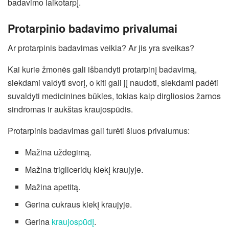
badavimo laikotarpį.
Protarpinio badavimo privalumai
Ar protarpinis badavimas veikia? Ar jis yra sveikas?
Kai kurie žmonės gali išbandyti protarpinį badavimą,
siekdami valdyti svorį, o kiti gali jį naudoti, siekdami padėti
suvaldyti medicinines būkles, tokias kaip dirgliosios žarnos
sindromas ir aukštas kraujospūdis.
Protarpinis badavimas gali turėti šiuos privalumus:
Mažina uždegimą.
Mažina trigliceridų kiekį kraujyje.
Mažina apetitą.
Gerina cukraus kiekį kraujyje.
Gerina
kraujospūdį
.