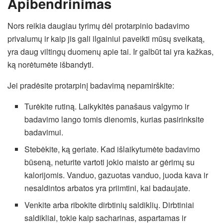
Apibendrinimas
Nors reikia daugiau tyrimų dėl protarpinio badavimo
privalumų ir kaip jis gali ilgainiui paveikti mūsų sveikatą,
yra daug viltingų duomenų apie tai. Ir galbūt tai yra kažkas,
ką norėtumėte išbandyti.
Jei pradėsite protarpinį badavimą nepamirškite:
Turėkite rutiną. Laikykitės panašaus valgymo ir
badavimo lango tomis dienomis, kurias pasirinksite
badavimui.
Stebėkite, ką geriate. Kad išlaikytumėte badavimo
būseną, neturite vartoti jokio maisto ar gėrimų su
kalorijomis. Vanduo, gazuotas vanduo, juoda kava ir
nesaldintos arbatos yra priimtini, kai badaujate.
Venkite arba ribokite dirbtinių saldiklių. Dirbtiniai
saldikliai, tokie kaip sacharinas, aspartamas ir