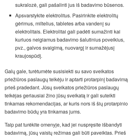
sukralozė, gali pašalinti jus iš badavimo būsenos.
Apsvarstykite elektrolitus. Pasirinkite elektrolitų
gėrimus, miltelius, tabletes arba vandenį su
elektrolitais. Elektrolitai gali padėti sumažinti kai
kuriuos neigiamus badavimo šalutinius poveikius,
pvz., galvos svaigimą, nuovargį ir sumažėjusį
kraujospūdį.
Galų gale, turėtumėte susisiekti su savo sveikatos
priežiūros paslaugų teikėju ir aptarti protarpinį badavimą
prieš pradedant. Jūsų sveikatos priežiūros paslaugų
teikėjas geriausiai žino jūsų sveikatą ir gali suteikti
tinkamas rekomendacijas, ar kuris nors iš šių protarpinio
badavimo būdų yra tinkamas jums.
Taip pat turėkite omenyje, kad jei nuspręsite išbandyti
badavimą, jūsų vaistų režimas gali būti paveiktas. Prieš