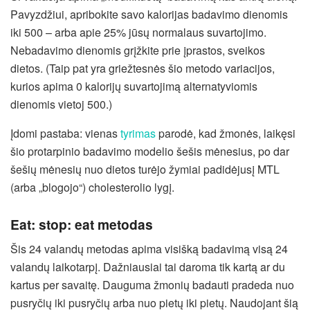
Pavyzdžiui, apribokite savo kalorijas badavimo dienomis
iki 500 – arba apie 25% jūsų normalaus suvartojimo.
Nebadavimo dienomis grįžkite prie įprastos, sveikos
dietos. (Taip pat yra griežtesnės šio metodo variacijos,
kurios apima 0 kalorijų suvartojimą alternatyviomis
dienomis vietoj 500.)
Įdomi pastaba: vienas
tyrimas
parodė, kad žmonės, laikęsi
šio protarpinio badavimo modelio šešis mėnesius, po dar
šešių mėnesių nuo dietos turėjo žymiai padidėjusį MTL
(arba „blogojo“) cholesterolio lygį.
Eat: stop: eat metodas
Šis 24 valandų metodas apima visišką badavimą visą 24
valandų laikotarpį. Dažniausiai tai daroma tik kartą ar du
kartus per savaitę. Dauguma žmonių badauti pradeda nuo
pusryčių iki pusryčių arba nuo pietų iki pietų. Naudojant šią