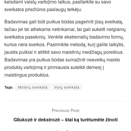
keisdami vaistų vartojimo laikus, pasitarkite su savo
sveikatos priežiūros paslaugų teikėju.
Badavimas gali būti puikus būdas pagerinti jūsų sveikatą,
tačiau jei tai atliekama netinkamai, tai gali sukelti neigiamų
sveikatos pasekmių. Venkite ekstremalių badavimo formų,
kurios nėra sveikos. Pasirinkite metodą, kurį galite laikytis,
jaustis puikiai ir atitikti savo maistinių medžiagų poreikius.
Badavimas yra puikus būdas sumažinti nesveikų maisto
produktų vartojimą ir pirmiausia sutelkti dėmesį į
maistingus produktus.
Tags:
Moterų sveikata
Vyrų sveikata
Previous Post
Gliukozė ir dekstrozė – štai ką turėtumėte žinoti