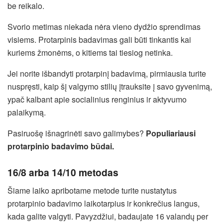
be reikalo.
Svorio metimas niekada nėra vieno dydžio sprendimas
visiems. Protarpinis badavimas gali būti tinkantis kai
kuriems žmonėms, o kitiems tai tiesiog netinka.
Jei norite išbandyti protarpinį badavimą, pirmiausia turite
nuspręsti, kaip šį valgymo stilių įtrauksite į savo gyvenimą,
ypač kalbant apie socialinius renginius ir aktyvumo
palaikymą.
Pasiruošę išnagrinėti savo galimybes?
Populiariausi
protarpinio badavimo būdai.
16/8 arba 14/10 metodas
Šiame laiko apribotame metode turite nustatytus
protarpinio badavimo laikotarpius ir konkrečius langus,
kada galite valgyti. Pavyzdžiui, badaujate 16 valandų per