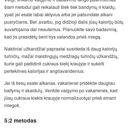
šiam metodui gali reikalauti šiek tiek bandymų ir klaidų,
ypač jei esate labai aktyvus arba jei pabundate alkani
pusryčiams. Bet ,svarbu, jog didžioji dalis jūsų kalorijų būtų
suvartojama dar nesutemus. Planuokite savo badavimą,
kad jis prasidėtų bent trys valandos prieš miegą.
Naktiniai užkandžiai paprastai susideda iš daug kalorijų
turinčių, mažai maistingųjų medžiagų turinčių užkandžių,
kurie gali padidinti cukraus kiekį kraujyje ir sukelti
perteklines kalorijas ir angliavandenius.
Jei iš tiesų esate alkanas, vakarienei pridėkite daugiau
baltymų ir skaidulų. Venkite valgymo po vakarienės, kad
jūsų cukraus kiekis kraujyje normalizuotųsi prieš einant
miegoti.
5:2 metodas