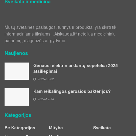
Sveikata ir medicina
Mūsų svetainės paslaugos, turinys ir produktai yra skirti tik
informaciniams tikslams. „Aiskauda.lt“ neteikia medicininių
patarimų, diagnozės ar gydymo.
Naujienos
Geriausi elektriniai dantų šepetėliai 2025
atsiliepimai
2025-06-02
Kam reikalingos gerosios bakterijos?
2024-12-14
Kategorijos
Be Kategorijos
Mityba
Sveikata