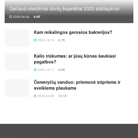
Geriausi elektriniai dantų šepetėliai 2025 atsiliepimai
2025-06-02
9.6K
Kam reikalingos gerosios bakterijos?
2024-12-14
8.7K
Kalio trūkumas: ar jūsų kūnas šaukiasi
pagalbos?
2024-12-11
8.9K
Čemeryčių vanduo: priemonė stipriems ir
sveikiems plaukams
2025-04-28
12.1K