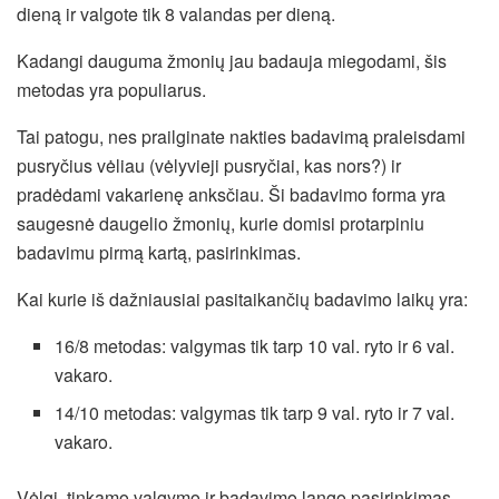
dieną ir valgote tik 8 valandas per dieną.
Kadangi dauguma žmonių jau badauja miegodami, šis
metodas yra populiarus.
Tai patogu, nes prailginate nakties badavimą praleisdami
pusryčius vėliau (vėlyvieji pusryčiai, kas nors?) ir
pradėdami vakarienę anksčiau. Ši badavimo forma yra
saugesnė daugelio žmonių, kurie domisi protarpiniu
badavimu pirmą kartą, pasirinkimas.
Kai kurie iš dažniausiai pasitaikančių badavimo laikų yra:
16/8 metodas: valgymas tik tarp 10 val. ryto ir 6 val.
vakaro.
14/10 metodas: valgymas tik tarp 9 val. ryto ir 7 val.
vakaro.
Vėlgi, tinkamo valgymo ir badavimo lango pasirinkimas