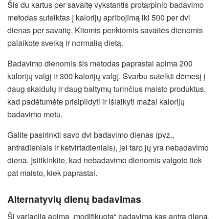
Šis du kartus per savaitę vykstantis protarpinio badavimo
metodas sutelktas į kalorijų apribojimą iki 500 per dvi
dienas per savaitę. Kitomis penkiomis savaitės dienomis
palaikote sveiką ir normalią dietą.
Badavimo dienomis šis metodas paprastai apima 200
kalorijų valgį ir 300 kalorijų valgį. Svarbu sutelkti dėmesį į
daug skaidulų ir daug baltymų turinčius maisto produktus,
kad padėtumėte prisipildyti ir išlaikyti mažai kalorijų
badavimo metu.
Galite pasirinkti savo dvi badavimo dienas (pvz.,
antradieniais ir ketvirtadieniais), jei tarp jų yra nebadavimo
diena. Įsitikinkite, kad nebadavimo dienomis valgote tiek
pat maisto, kiek paprastai.
Alternatyvių dienų badavimas
Ši variacija apima „modifikuotą“ badavimą kas antrą dieną.