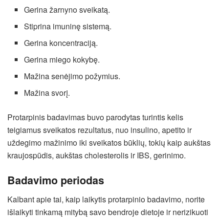
Gerina žarnyno sveikatą.
Stiprina imuninę sistemą.
Gerina koncentraciją.
Gerina miego kokybę.
Mažina senėjimo požymius.
Mažina svorį.
Protarpinis badavimas buvo parodytas turintis kelis
teigiamus sveikatos rezultatus, nuo insulino, apetito ir
uždegimo mažinimo iki sveikatos būklių, tokių kaip aukštas
kraujospūdis, aukštas cholesterolis ir IBS, gerinimo.
Badavimo periodas
Kalbant apie tai, kaip laikytis protarpinio badavimo, norite
išlaikyti tinkamą mitybą savo bendroje dietoje ir nerizikuoti