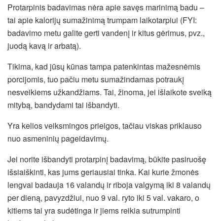
Protarpinis badavimas nėra apie savęs marinimą badu –
tai apie kalorijų sumažinimą trumpam laikotarpiui (FYI:
badavimo metu galite gerti vandenį ir kitus gėrimus, pvz.,
juodą kavą ir arbatą).
Tikima, kad jūsų kūnas tampa patenkintas mažesnėmis
porcijomis, tuo pačiu metu sumažindamas potraukį
nesveikiems užkandžiams. Tai, žinoma, jei išlaikote sveiką
mitybą, bandydami tai išbandyti.
Yra kelios veiksmingos prieigos, tačiau viskas priklauso
nuo asmeninių pageidavimų.
Jei norite išbandyti protarpinį badavimą, būkite pasiruošę
išsiaiškinti, kas jums geriausiai tinka. Kai kurie žmonės
lengvai badauja 16 valandų ir riboja valgymą iki 8 valandų
per dieną, pavyzdžiui, nuo 9 val. ryto iki 5 val. vakaro, o
kitiems tai yra sudėtinga ir jiems reikia sutrumpinti