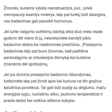
Žmonės, kuriems vyksta menstruacijos, pvz., prieš
menopauzę esantys moterys, taip pat turėtų būti atsargios,
nes badavimas gali paveikti hormonus.
Jei turite valgymo sutrikimų istoriją arba šiuo metu esate
gydomi dėl vieno iš jų, neturėtumėte bandyti jokio
badavimo dietos be medicininės priežiūros. „Protarpinis
badavimas taip pat buvo žinomas, kad padidina
persivalgymo ar ortoreksijos tikimybę kai kuriems
žmonėms dėl apribojimų.
Jei jus domina protarpinio badavimo išbandymas,
turėtumėte taip pat žinoti apie kai kuriuos ne itin gražius
šalutinius poveikius. Tai gali būti susiję su dirglumu, mažu
energijos lygiu, nuolatiniu alkiu, jautrumu temperatūrai ir
prasta darbo bei veiklos atlikimo kokybe.