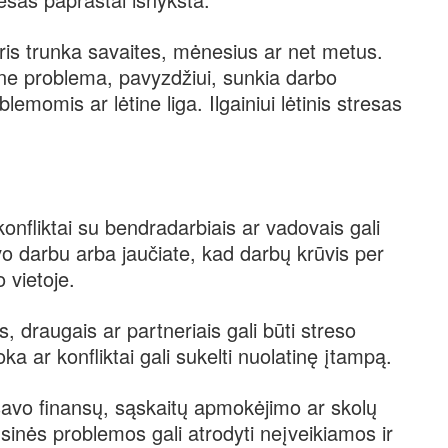
kuris trunka savaites, mėnesius ar net metus.
tine problema, pavyzdžiui, sunkia darbo
lemomis ar lėtine liga. Ilgainiui lėtinis stresas
onfliktai su bendradarbiais ar vadovais gali
avo darbu arba jaučiate, kad darbų krūvis per
o vietoje.
, draugais ar partneriais gali būti streso
ka ar konfliktai gali sukelti nuolatinę įtampą.
avo finansų, sąskaitų apmokėjimo ar skolų
nsinės problemos gali atrodyti neįveikiamos ir