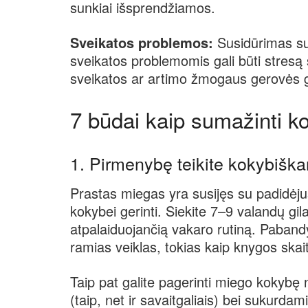
sunkiai išsprendžiamos.
Sveikatos problemos:
Susidūrimas su
sveikatos problemomis gali būti stresą
sveikatos ar artimo žmogaus gerovės gal
7 būdai kaip sumažinti kor
1. Pirmenybę teikite kokybišk
Prastas miegas yra susijęs su padidėjusi
kokybei gerinti. Siekite 7–9 valandų gi
atpalaiduojančią vakaro rutiną. Pabandy
ramias veiklas, tokias kaip knygos skai
Taip pat galite pagerinti miego kokybę 
(taip, net ir savaitgaliais) bei sukurd