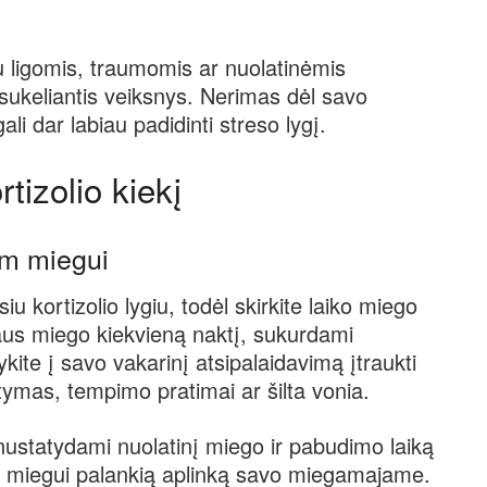
 ligomis, traumomis ar nuolatinėmis
 sukeliantis veiksnys. Nerimas dėl savo
i dar labiau padidinti streso lygį.
tizolio kiekį
am miegui
u kortizolio lygiu, todėl skirkite laiko miego
laus miego kiekvieną naktį, sukurdami
kite į savo vakarinį atsipalaidavimą įtraukti
tymas, tempimo pratimai ar šilta vonia.
nustatydami nuolatinį miego ir pabudimo laiką
ami miegui palankią aplinką savo miegamajame.