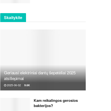
Skaitykite
Geriausi elektriniai dantų šepetėliai 2025
atsiliepimai
2025-06-02
9.6K
Kam reikalingos gerosios
bakterijos?