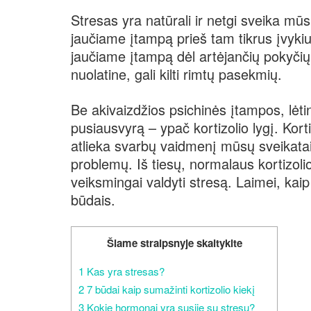
Stresas yra natūrali ir netgi sveika mūs
jaučiame įtampą prieš tam tikrus įvykiu
jaučiame įtampą dėl artėjančių pokyčių.
nuolatine, gali kilti rimtų pasekmių.
Be akivaizdžios psichinės įtampos, lėti
pusiausvyrą – ypač kortizolio lygį. Kor
atlieka svarbų vaidmenį mūsų sveikatai ir
problemų. Iš tiesų, normalaus kortizoli
veiksmingai valdyti stresą. Laimei, kaip 
būdais.
Šiame straipsnyje skaitykite
1
Kas yra stresas?
2
7 būdai kaip sumažinti kortizolio kiekį
3
Kokie hormonai yra susiję su stresu?