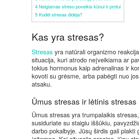
4
Neigiamas streso poveikis kūnui ir protui
5
Kodėl stresas didėja?
Kas yra stresas?
Stresas
yra natūrali organizmo reakcija
situacija, kuri atrodo neįveikiama ar p
tokius hormonus kaip adrenalinas ir ko
kovoti su grėsme, arba pabėgti nuo jos
atsaku.
Ūmus stresas ir lėtinis stresas
Ūmus stresas yra trumpalaikis stresas, k
susiduriate su staigiu iššūkiu, pavyzdži
darbo pokalbyje. Jūsų širdis gali plakti g
įsitempę. Kai situacija praeina, jūsų st