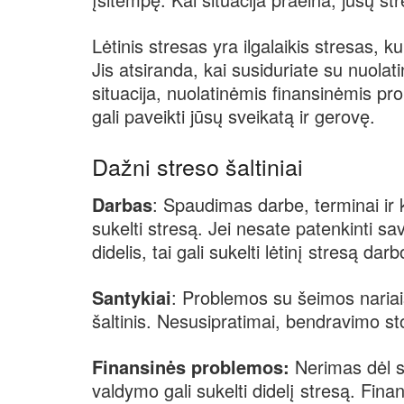
Lėtinis stresas yra ilgalaikis stresas, 
Jis atsiranda, kai susiduriate su nuola
situacija, nuolatinėmis finansinėmis prob
gali paveikti jūsų sveikatą ir gerovę.
Dažni streso šaltiniai
Darbas
: Spaudimas darbe, terminai ir k
sukelti stresą. Jei nesate patenkinti s
didelis, tai gali sukelti lėtinį stresą darb
Santykiai
: Problemos su šeimos nariais
šaltinis. Nesusipratimai, bendravimo sto
Finansinės problemos:
Nerimas dėl s
valdymo gali sukelti didelį stresą. Fina