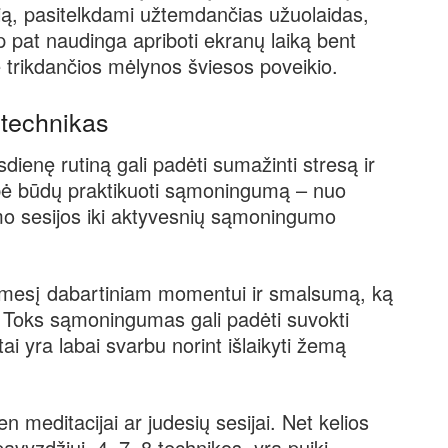
sią, pasitelkdami užtemdančias užuolaidas,
ip pat naudinga apriboti ekranų laiką bent
 trikdančios mėlynos šviesos poveikio.
 technikas
ienę rutiną gali padėti sumažinti stresą ir
ybė būdų praktikuoti sąmoningumą – nuo
mo sesijos iki aktyvesnių sąmoningumo
mesį dabartiniam momentui ir smalsumą, ką
jus. Toks sąmoningumas gali padėti suvokti
tai yra labai svarbu norint išlaikyti žemą
 meditacijai ar judesių sesijai. Net kelios
avyzdžiui, 4–7–8 technikos, yra puiki