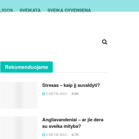
LIGOS
SVEIKATA
SVEIKA GYVENSENA
Rekomenduojame
Stresas – kaip jį suvaldyti?
2 METAI AGO
8.6K
Angliavandeniai – ar jie dera
su sveika mityba?
2 METAI AGO
8.7K