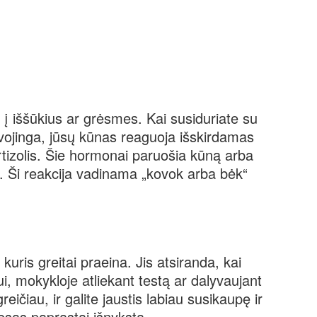
 į iššūkius ar grėsmes. Kai susiduriate su
avojinga, jūsų kūnas reaguoja išskirdamas
rtizolis. Šie hormonai paruošia kūną arba
. Ši reakcija vadinama „kovok arba bėk“
uris greitai praeina. Jis atsiranda, kai
ui, mokykloje atliekant testą ar dalyvaujant
reičiau, ir galite jaustis labiau susikaupę ir
resas paprastai išnyksta.