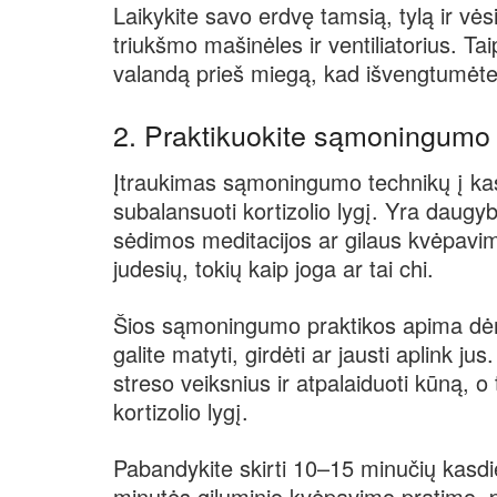
Laikykite savo erdvę tamsią, tylą ir vė
triukšmo mašinėles ir ventiliatorius. Ta
valandą prieš miegą, kad išvengtumėte
2. Praktikuokite sąmoningumo
Įtraukimas sąmoningumo technikų į kasd
subalansuoti kortizolio lygį. Yra daug
sėdimos meditacijos ar gilaus kvėpavi
judesių, tokių kaip joga ar tai chi.
Šios sąmoningumo praktikos apima dė
galite matyti, girdėti ar jausti aplink 
streso veiksnius ir atpalaiduoti kūną, o 
kortizolio lygį.
Pabandykite skirti 10–15 minučių kasdien
minutės giluminio kvėpavimo pratimo, p