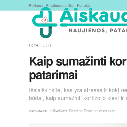
Reklama
Privatumo politika
Kontaktai
Home
Ligos
Kaip sumažinti kort
patarimai
Išsiaiškinkite, kas yra stresas ir kokį n
būdai, kaip sumažinti kortizolio kiekį ir
2025-04-28
in
Sveikata
Reading Time: 11 mins read