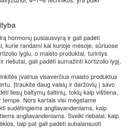
ityba
drą hormonų pusiausvyrą ir gali padėti
alai, kurie randami kai kurioje mėsoje, sūriuose
rtizolio lygiu, o maisto produktai, turintys
 riešutai, gali padėti sumažinti kortizolio lygį.
rinkitės įvairius visaverčius maisto produktus
rtu. Įtraukite daug vaisių ir daržovių į savo
ėti liesų baltymų šaltinių, tokių kaip vištiena,
 ar tempe. Nors kartais visi mėgstame
eikti sudėtingiems angliavandeniams, kaip
rbtiems angliavandeniams. Sveiki riebalai, kaip
sėklos, taip pat gali padėti subalansuoti