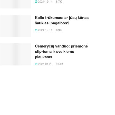
2024-12-14
8.7K
Kalio trūkumas: ar jūsų kūnas
šaukiasi pagalbos?
2024-12-11
8.9K
Čemeryčių vanduo: priemonė
stipriems ir sveikiems
plaukams
2025-04-28
12.1K