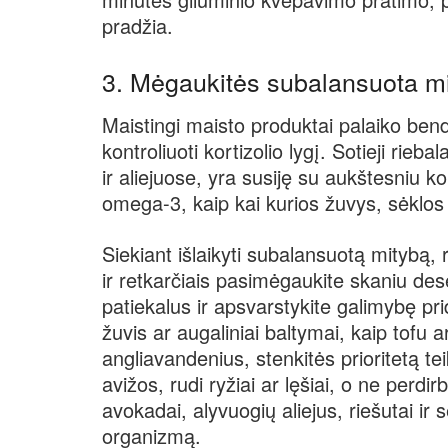
pradžia.
3. Mėgaukitės subalansuota m
Maistingi maisto produktai palaiko ben
kontroliuoti kortizolio lygį. Sotieji rieb
ir aliejuose, yra susiję su aukštesniu ko
omega-3, kaip kai kurios žuvys, sėklos ir
Siekiant išlaikyti subalansuotą mitybą, 
ir retkarčiais pasimėgaukite skaniu dese
patiekalus ir apsvarstykite galimybę prid
žuvis ar augaliniai baltymai, kaip tofu
angliavandenius, stenkitės prioritetą t
avižos, rudi ryžiai ar lęšiai, o ne perdi
avokadai, alyvuogių aliejus, riešutai ir 
organizmą.