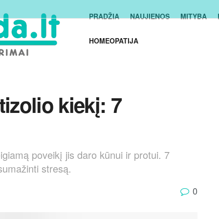
PRADŽIA
NAUJIENOS
MITYBA
HOMEOPATIJA
izolio kiekį: 7
eigiamą poveikį jis daro kūnui ir protui. 7
 sumažinti stresą.
0