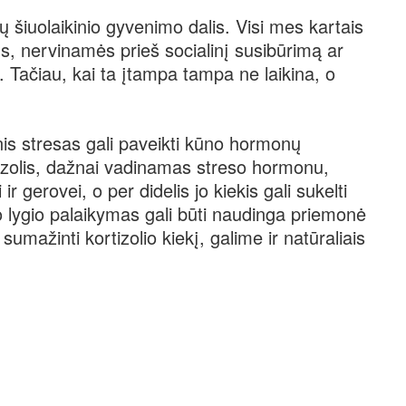
ų šiuolaikinio gyvenimo dalis. Visi mes kartais
s, nervinamės prieš socialinį susibūrimą ar
 Tačiau, kai ta įtampa tampa ne laikina, o
nis stresas gali paveikti kūno hormonų
tizolis, dažnai vadinamas streso hormonu,
 gerovei, o per didelis jo kiekis gali sukelti
o lygio palaikymas gali būti naudinga priemonė
sumažinti kortizolio kiekį, galime ir natūraliais