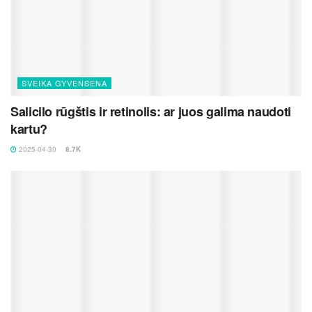
SVEIKA GYVENSENA
Salicilo rūgštis ir retinolis: ar juos galima naudoti
kartu?
2025-04-30
8.7K