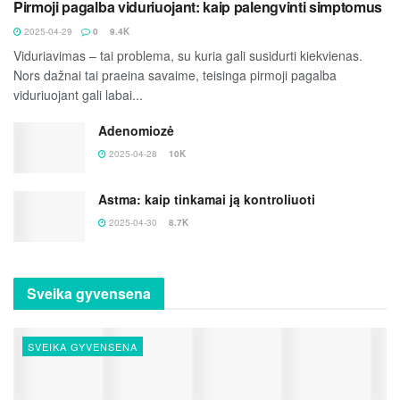
Pirmoji pagalba viduriuojant: kaip palengvinti simptomus
2025-04-29
0
9.4K
Viduriavimas – tai problema, su kuria gali susidurti kiekvienas.
Nors dažnai tai praeina savaime, teisinga pirmoji pagalba
viduriuojant gali labai...
Adenomiozė
2025-04-28
10K
Astma: kaip tinkamai ją kontroliuoti
2025-04-30
8.7K
Sveika gyvensena
SVEIKA GYVENSENA