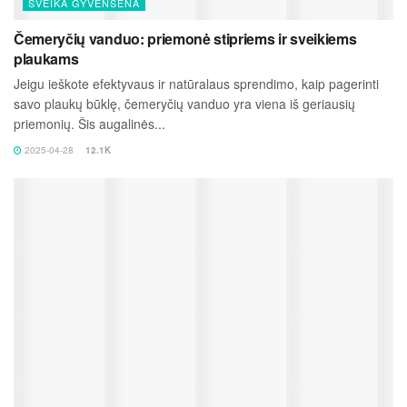
SVEIKA GYVENSENA
Čemeryčių vanduo: priemonė stipriems ir sveikiems
plaukams
Jeigu ieškote efektyvaus ir natūralaus sprendimo, kaip pagerinti
savo plaukų būklę, čemeryčių vanduo yra viena iš geriausių
priemonių. Šis augalinės...
2025-04-28
12.1K