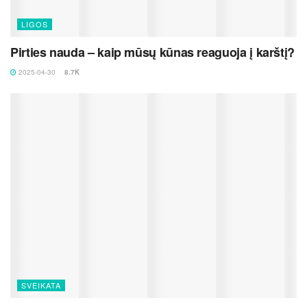
LIGOS
Pirties nauda – kaip mūsų kūnas reaguoja į karštį?
2025-04-30
8.7K
SVEIKATA