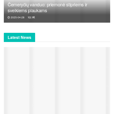
Čemeryčių vanduo: priemonė stipriems ir
sveikiems plaukams
2025-04-28
12.1K
Latest News