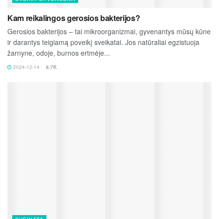
Kam reikalingos gerosios bakterijos?
Gerosios bakterijos – tai mikroorganizmai, gyvenantys mūsų kūne
ir darantys teigiamą poveikį sveikatai. Jos natūraliai egzistuoja
žarnyne, odoje, burnos ertmėje...
2024-12-14
8.7K