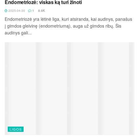
Endometriozė: viskas ką turi žinoti
2025-04-30
1
8.9K
Endometriozė yra lėtinė liga, kuri atsiranda, kai audinys, panašus
į gimdos gleivinę (endometriumą), auga už gimdos ribų. Šis
audinys gali...
LIGOS