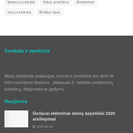
Moterų sveikata
Odos priežiūra
Simptomai
Vyrų sveikata
Širdies ligos
Sveikata ir medicina
Mūsų svetainės paslaugos, turinys ir produktai yra skirti tik
informaciniams tikslams. „Aiskauda.lt“ neteikia medicininių
patarimų, diagnozės ar gydymo.
Naujienos
Geriausi elektriniai dantų šepetėliai 2025
atsiliepimai
2025-06-02