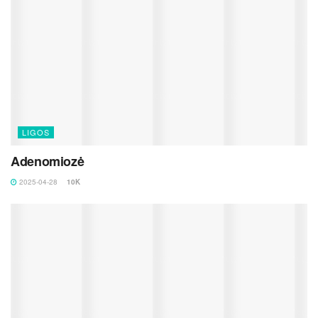
LIGOS
Adenomiozė
2025-04-28
10K