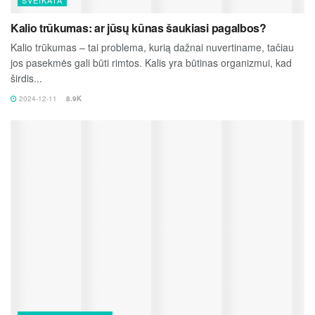
SVEIKATA
Kalio trūkumas: ar jūsų kūnas šaukiasi pagalbos?
Kalio trūkumas – tai problema, kurią dažnai nuvertiname, tačiau
jos pasekmės gali būti rimtos. Kalis yra būtinas organizmui, kad
širdis...
2024-12-11
8.9K