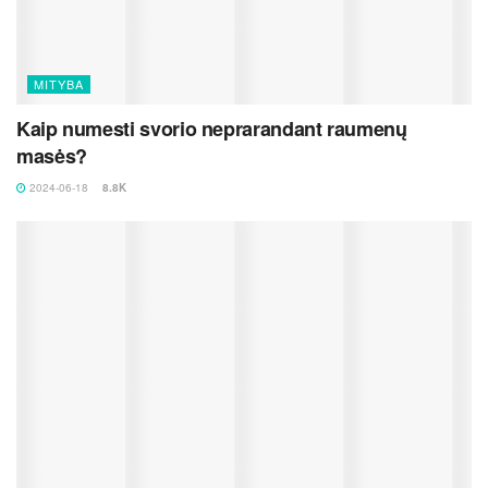
MITYBA
Kaip numesti svorio neprarandant raumenų
masės?
2024-06-18
8.8K