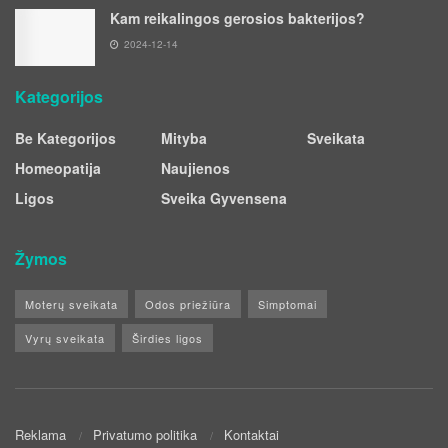
Kam reikalingos gerosios bakterijos?
2024-12-14
Kategorijos
Be Kategorijos
Mityba
Sveikata
Homeopatija
Naujienos
Ligos
Sveika Gyvensena
Žymos
Moterų sveikata
Odos priežiūra
Simptomai
Vyrų sveikata
Širdies ligos
Reklama
Privatumo politika
Kontaktai