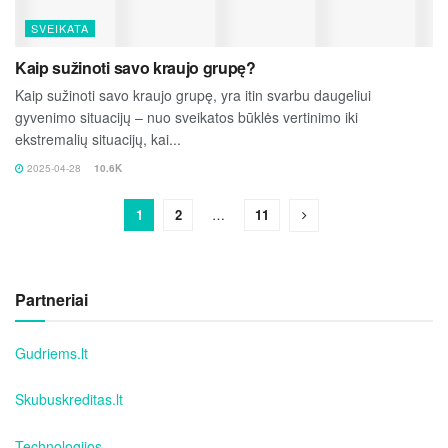
SVEIKATA
Kaip sužinoti savo kraujo grupę?
Kaip sužinoti savo kraujo grupę, yra itin svarbu daugeliui
gyvenimo situacijų – nuo sveikatos būklės vertinimo iki
ekstremalių situacijų, kai...
2025-04-28
10.6K
1
2
…
11
Partneriai
Gudriems.lt
Skubuskreditas.lt
Technologijos