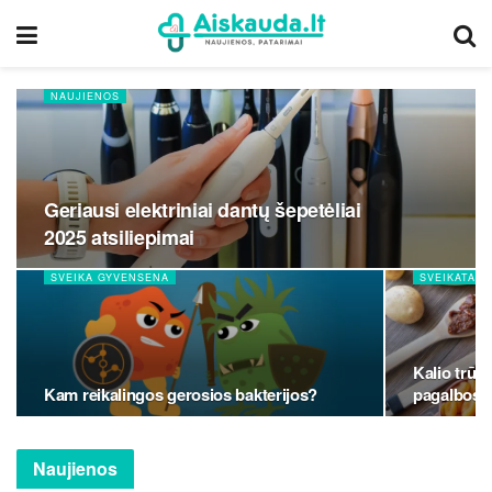
NAUJIENOS
Geriausi elektriniai dantų šepetėliai
2025 atsiliepimai
SVEIKA GYVENSENA
SVEIKATA
Kalio trūk
Kam reikalingos gerosios bakterijos?
pagalbos?
Naujienos