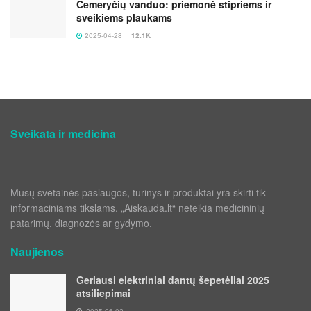
Čemeryčių vanduo: priemonė stipriems ir
sveikiems plaukams
2025-04-28
12.1K
Sveikata ir medicina
Mūsų svetainės paslaugos, turinys ir produktai yra skirti tik
informaciniams tikslams. „Aiskauda.lt“ neteikia medicininių
patarimų, diagnozės ar gydymo.
Naujienos
Geriausi elektriniai dantų šepetėliai 2025
atsiliepimai