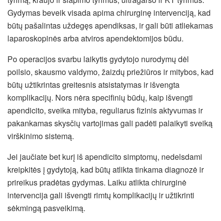
Gydymas beveik visada apima chirurginę intervenciją, kad
būtų pašalintas uždegęs apendiksas, ir gali būti atliekamas
laparoskopinės arba atviros apendektomijos būdu.
Po operacijos svarbu laikytis gydytojo nurodymų dėl
poilsio, skausmo valdymo, žaizdų priežiūros ir mitybos, kad
būtų užtikrintas greitesnis atsistatymas ir išvengta
komplikacijų. Nors nėra specifinių būdų, kaip išvengti
apendicito, sveika mityba, reguliarus fizinis aktyvumas ir
pakankamas skysčių vartojimas gali padėti palaikyti sveiką
virškinimo sistemą.
Jei jaučiate bet kurį iš apendicito simptomų, nedelsdami
kreipkitės į gydytoją, kad būtų atlikta tinkama diagnozė ir
prireikus pradėtas gydymas. Laiku atlikta chirurginė
intervencija gali išvengti rimtų komplikacijų ir užtikrinti
sėkmingą pasveikimą.