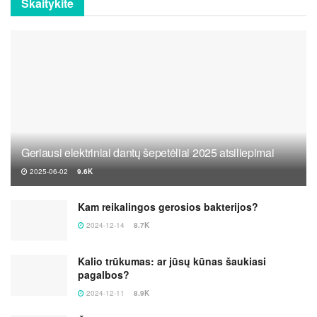
Skaitykite
Geriausi elektriniai dantų šepetėliai 2025 atsiliepimai
2025-06-02
9.6K
Kam reikalingos gerosios bakterijos?
2024-12-14
8.7K
Kalio trūkumas: ar jūsų kūnas šaukiasi
pagalbos?
2024-12-11
8.9K