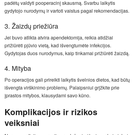
padėtų valdyti pooperacinį skausmą. Svarbu laikytis
gydytojo nurodymų ir vartoti vaistus pagal rekomendacijas.
3. Žaizdų priežiūra
Jei buvo atlikta atvira apendektomija, reikia atidžiai
prižiūrėti pjūvio vietą, kad išvengtumėte infekcijos.
Gydytojas duos nurodymus, kaip tinkamai prižiūrėti žaizdą.
4. Mityba
Po operacijos gali prireikti laikytis švelnios dietos, kad būtų
išvengta virškinimo problemų. Palaipsniui grįžkite prie
įprastos mitybos, klausydami savo kūno.
Komplikacijos ir rizikos
veiksniai