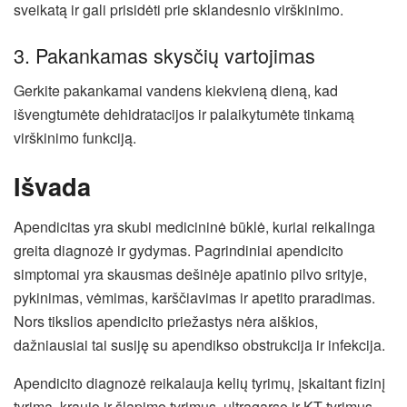
sveikatą ir gali prisidėti prie sklandesnio virškinimo.
3. Pakankamas skysčių vartojimas
Gerkite pakankamai vandens kiekvieną dieną, kad
išvengtumėte dehidratacijos ir palaikytumėte tinkamą
virškinimo funkciją.
Išvada
Apendicitas yra skubi medicininė būklė, kuriai reikalinga
greita diagnozė ir gydymas. Pagrindiniai apendicito
simptomai yra skausmas dešinėje apatinio pilvo srityje,
pykinimas, vėmimas, karščiavimas ir apetito praradimas.
Nors tikslios apendicito priežastys nėra aiškios,
dažniausiai tai susiję su apendikso obstrukcija ir infekcija.
Apendicito diagnozė reikalauja kelių tyrimų, įskaitant fizinį
tyrimą, kraujo ir šlapimo tyrimus, ultragarso ir KT tyrimus.