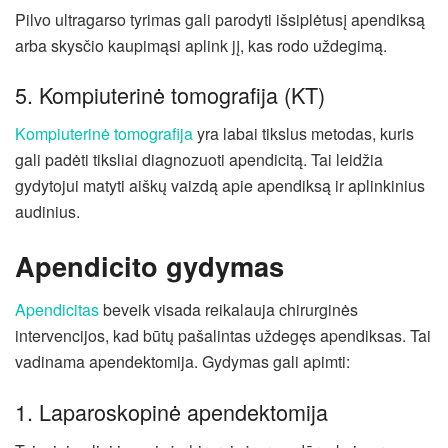
Pilvo ultragarso tyrimas gali parodyti išsiplėtusį apendiksą
arba skysčio kaupimąsi aplink jį, kas rodo uždegimą.
5. Kompiuterinė tomografija (KT)
Kompiuterinė tomografija
yra labai tikslus metodas, kuris
gali padėti tiksliai diagnozuoti apendicitą. Tai leidžia
gydytojui matyti aiškų vaizdą apie apendiksą ir aplinkinius
audinius.
Apendicito gydymas
Apendicitas
beveik visada reikalauja chirurginės
intervencijos, kad būtų pašalintas uždegęs apendiksas. Tai
vadinama apendektomija. Gydymas gali apimti:
1. Laparoskopinė apendektomija