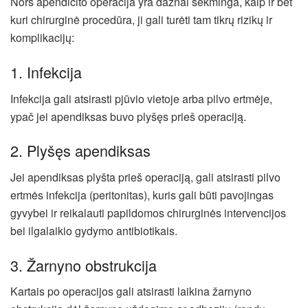
Nors apendicito operacija yra dažnai sėkminga, kaip ir bet
kuri chirurginė procedūra, ji gali turėti tam tikrų rizikų ir
komplikacijų:
1. Infekcija
Infekcija gali atsirasti pjūvio vietoje arba pilvo ertmėje,
ypač jei apendiksas buvo plyšęs prieš operaciją.
2. Plyšęs apendiksas
Jei apendiksas plyšta prieš operaciją, gali atsirasti pilvo
ertmės infekcija (peritonitas), kuris gali būti pavojingas
gyvybei ir reikalauti papildomos chirurginės intervencijos
bei ilgalaikio gydymo antibiotikais.
3. Žarnyno obstrukcija
Kartais po operacijos gali atsirasti laikina žarnyno