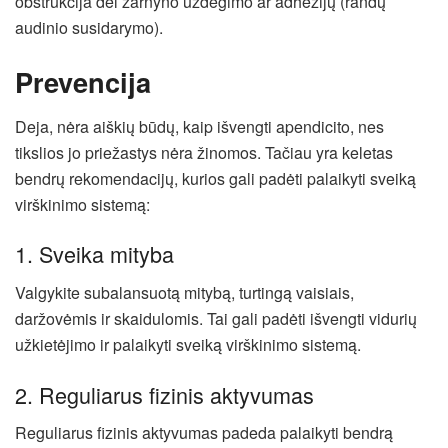
obstrukcija dėl žarnyno uždegimo ar adhezijų (randų
audinio susidarymo).
Prevencija
Deja, nėra aiškių būdų, kaip išvengti apendicito, nes
tikslios jo priežastys nėra žinomos. Tačiau yra keletas
bendrų rekomendacijų, kurios gali padėti palaikyti sveiką
virškinimo sistemą:
1. Sveika mityba
Valgykite subalansuotą mitybą, turtingą vaisiais,
daržovėmis ir skaidulomis. Tai gali padėti išvengti vidurių
užkietėjimo ir palaikyti sveiką virškinimo sistemą.
2. Reguliarus fizinis aktyvumas
Reguliarus fizinis aktyvumas padeda palaikyti bendrą