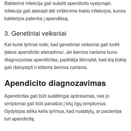
Bakterinė infekcija gali sukelti apendicito vystymąsi.
Infekcija gali atsirasti dėl virškinimo trakto infekcijos, kurios
bakterijos patenka į apendiksą.
3. Genetiniai veiksniai
Kai kurie tyrimai rodo, kad genetiniai veiksniai gali turėti
įtakos apendicito atsiradimui. Jei šeimos nariams buvo
diagnozuotas apendicitas, padidėja tikimybė, kad šią būklę
gali išsivystyti ir kitiems šeimos nariams.
Apendicito diagnozavimas
Apendicitas gali būti sudėtingai aptinkamas, nes jo
simptomai gali būti panašūs į kitų ligų simptomus.
Gydytojas atliks kelis tyrimus, kad nustatytų, ar pacientas
turi apendicitą: