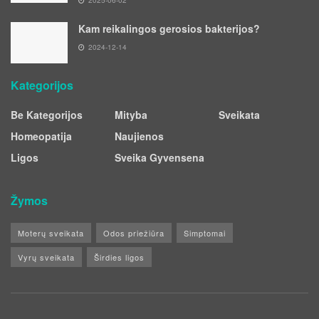
2025-06-02
Kam reikalingos gerosios bakterijos?
2024-12-14
Kategorijos
Be Kategorijos
Mityba
Sveikata
Homeopatija
Naujienos
Ligos
Sveika Gyvensena
Žymos
Moterų sveikata
Odos priežiūra
Simptomai
Vyrų sveikata
Širdies ligos