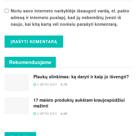
Noriu savo interneto naršyklėje išsaugoti vardą, el. pašto
adresą ir interneto puslapį, kad jų nebereiktų įvesti iš
naujo, kai kitą kartą vėl norėsiu parašyti komentarą.
Rekomenduojame
Plaukų slinkimas: ką daryti ir kaip jo išvengti?
2 METAI AGO
8.7K
17 maisto produktų aukštam kraujospūdžiui
mažinti
2 METAI AGO
8.6K