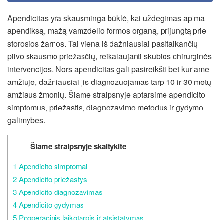
Apendicitas yra skausminga būklė, kai uždegimas apima
apendiksą, mažą vamzdelio formos organą, prijungtą prie
storosios žarnos. Tai viena iš dažniausiai pasitaikančių
pilvo skausmo priežasčių, reikalaujanti skubios chirurginės
intervencijos. Nors apendicitas gali pasireikšti bet kuriame
amžiuje, dažniausiai jis diagnozuojamas tarp 10 ir 30 metų
amžiaus žmonių. Šiame straipsnyje aptarsime apendicito
simptomus, priežastis, diagnozavimo metodus ir gydymo
galimybes.
Šiame straipsnyje skaitykite
1
Apendicito simptomai
2
Apendicito priežastys
3
Apendicito diagnozavimas
4
Apendicito gydymas
5
Pooperacinis laikotarpis ir atsistatymas