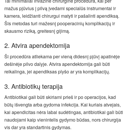
Tai minimaliai invazinė chirurginė procedūra, kai per
mažus pjūvius į pilvą įvedami specialūs instrumentai ir
kamera, leidžianti chirurgui matyti ir pašalinti apendiksą.
Šis metodas turi mažesnį pooperacinių komplikacijų ir
skausmo riziką, greitesnį gijimą.
2. Atvira apendektomija
Ši procedūra atliekama per vieną didesnį pjūvį apatinėje
dešinėje pilvo dalyje. Atvira apendektomija gali būti
reikalinga, jei apendiksas plyšo ar yra komplikacijų.
3. Antibiotikų terapija
Antibiotikai gali būti skiriami prieš ir po operacijos, kad
būtų išvengta arba gydoma infekcija. Kai kuriais atvejais,
kai apendicitas nėra labai sudėtingas, antibiotikai gali būti
naudojami kaip vienintelis gydymo būdas, nors chirurgija
vis dar yra standartinis gydymas.